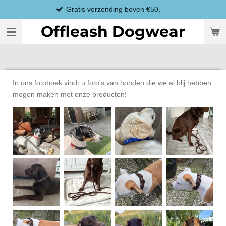
is verzending boven €50,-
Ga
direct
Offleash Dogwear
naar
de
hoofdinhoud
In ons fotoboek vindt u foto's van honden die we al blij hebben
mogen maken met onze producten!