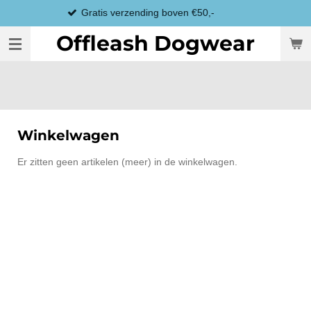
Gratis verzending boven €50,-
Ga
direct
Offleash Dogwear
naar
de
hoofdinhoud
Winkelwagen
Er zitten geen artikelen (meer) in de winkelwagen.