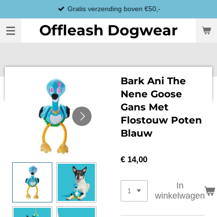
Gratis verzending boven €50,-
Ga
direct
Offleash Dogwear
naar
de
hoofdinhoud
Bark Ani The
Nene Goose
Gans Met
Flostouw Poten
Blauw
€ 14,00
In
winkelwagen