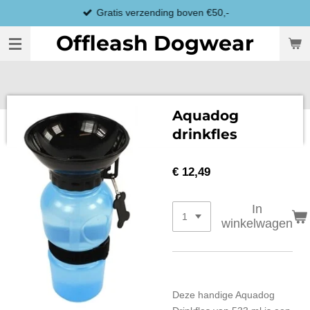
Gratis verzending boven €50,-
Ga
direct
Offleash Dogwear
naar
de
hoofdinhoud
Aquadog
drinkfles
€ 12,49
In
winkelwagen
Deze handige Aquadog