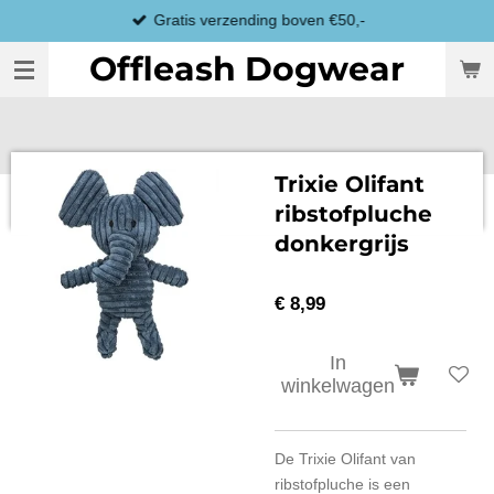
Gratis verzending boven €50,-
Ga
direct
Offleash Dogwear
naar
de
hoofdinhoud
Trixie Olifant
ribstofpluche
donkergrijs
€ 8,99
In
winkelwagen
De Trixie Olifant van
ribstofpluche is een